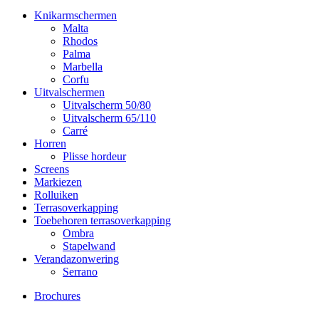
Knikarmschermen
Malta
Rhodos
Palma
Marbella
Corfu
Uitvalschermen
Uitvalscherm 50/80
Uitvalscherm 65/110
Carré
Horren
Plisse hordeur
Screens
Markiezen
Rolluiken
Terrasoverkapping
Toebehoren terrasoverkapping
Ombra
Stapelwand
Verandazonwering
Serrano
Brochures