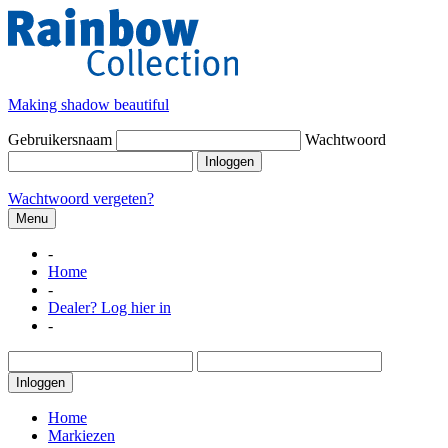
Making shadow beautiful
Gebruikersnaam
Wachtwoord
Inloggen
Wachtwoord vergeten?
Menu
-
Home
-
Dealer? Log hier in
-
Inloggen
Home
Markiezen