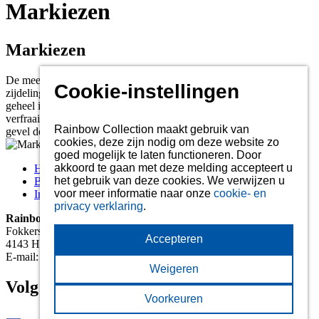
Markiezen
Markiezen
De meest fraaie zonwering is de markies. Ongevoelig voor
Cookie-instellingen
zijdelingse zoninval en door de verschillende modellen en kleuren
geheel in eigen stijl uit te voeren. Behalve dat een markies een
verfraaiing is voor een klassieke gevel, kan ook op een moderne
Rainbow Collection maakt gebruik van
gevel de markies voor een verassend effect zorgen.
cookies, deze zijn nodig om deze website zo
goed mogelijk te laten functioneren. Door
akkoord te gaan met deze melding accepteert u
Home
het gebruik van deze cookies. We verwijzen u
Brochures
voor meer informatie naar onze
cookie- en
Informatie over de geconfectioneerde doeken
privacy verklaring
.
RainbowSol BV
Fokkerstraat 6
Accepteren
4143 HJ Leerdam
E-mail: info@rainbowsol.nl
Weigeren
Volg ons:
Voorkeuren