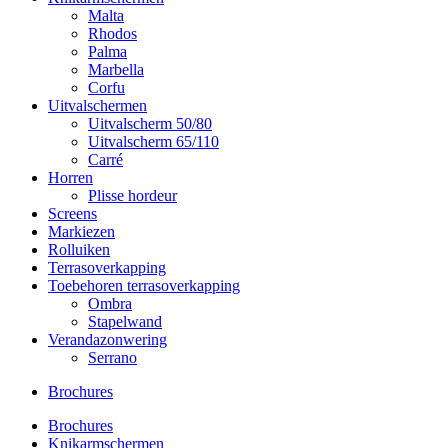
Malta
Rhodos
Palma
Marbella
Corfu
Uitvalschermen
Uitvalscherm 50/80
Uitvalscherm 65/110
Carré
Horren
Plisse hordeur
Screens
Markiezen
Rolluiken
Terrasoverkapping
Toebehoren terrasoverkapping
Ombra
Stapelwand
Verandazonwering
Serrano
Brochures
Brochures
Knikarmschermen