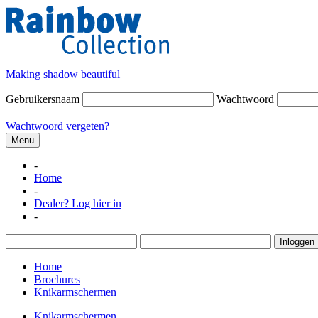
Making shadow beautiful
Gebruikersnaam
Wachtwoord
Wachtwoord vergeten?
Menu
-
Home
-
Dealer? Log hier in
-
Inloggen
Home
Brochures
Knikarmschermen
Knikarmschermen