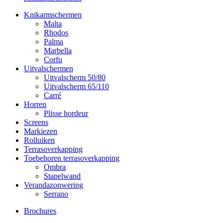
Knikarmschermen
Malta
Rhodos
Palma
Marbella
Corfu
Uitvalschermen
Uitvalscherm 50/80
Uitvalscherm 65/110
Carré
Horren
Plisse hordeur
Screens
Markiezen
Rolluiken
Terrasoverkapping
Toebehoren terrasoverkapping
Ombra
Stapelwand
Verandazonwering
Serrano
Brochures