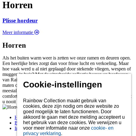
Horren
Plisse hordeur
Meer informatie
Horren
Als het buiten warm weer is zetten we onze ramen en deuren open.
Een heerlijke bries zorgt dan voor frisse lucht en verkoeling. Maar
hoe vaak werd u al niet geplaagd door stekende vliegen, wespen of
muggen in huis? Met de uitgebreide collectie horren en hordeuren
van Rainbow Collection kunt u dit ongemak bestrijden. Standaard
Cookie-instellingen
maten of maatwerk, in vele uitvoeringen en kleuren verkrijgbaar en
meestal met een zeer korte levertijd. Eénmaal aan het gemak en
comfort van horren en hordeuren aan of in uw woning gewend wilt
Rainbow Collection maakt gebruik van
u nooit meer zonder
cookies, deze zijn nodig om deze website zo
goed mogelijk te laten functioneren. Door
akkoord te gaan met deze melding accepteert u
Home
het gebruik van deze cookies. We verwijzen u
Brochures
voor meer informatie naar onze
cookie- en
Informatie over de geconfectioneerde doeken
privacy verklaring
.