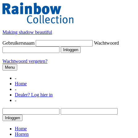
Making shadow beautiful
Gebruikersnaam
Wachtwoord
Inloggen
Wachtwoord vergeten?
Menu
-
Home
-
Dealer? Log hier in
-
Inloggen
Home
Horren