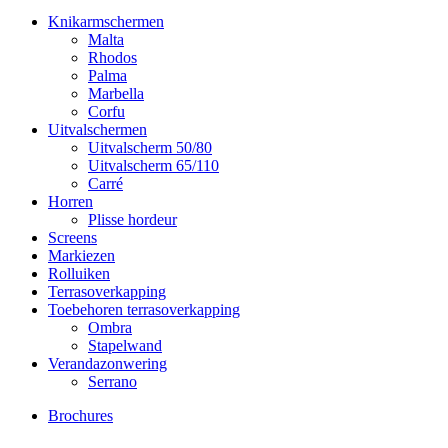
Knikarmschermen
Malta
Rhodos
Palma
Marbella
Corfu
Uitvalschermen
Uitvalscherm 50/80
Uitvalscherm 65/110
Carré
Horren
Plisse hordeur
Screens
Markiezen
Rolluiken
Terrasoverkapping
Toebehoren terrasoverkapping
Ombra
Stapelwand
Verandazonwering
Serrano
Brochures