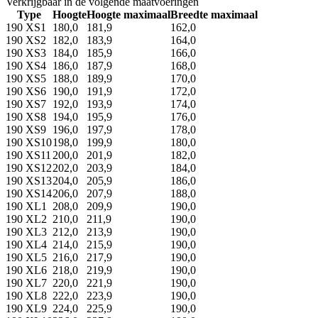
Verkrijgbaar in de volgende maatvoeringen
Type
Hoogte
Hoogte maximaal
Breedte maximaal
190 XS1
180,0
181,9
162,0
190 XS2
182,0
183,9
164,0
190 XS3
184,0
185,9
166,0
190 XS4
186,0
187,9
168,0
190 XS5
188,0
189,9
170,0
190 XS6
190,0
191,9
172,0
190 XS7
192,0
193,9
174,0
190 XS8
194,0
195,9
176,0
190 XS9
196,0
197,9
178,0
190 XS10
198,0
199,9
180,0
190 XS11
200,0
201,9
182,0
190 XS12
202,0
203,9
184,0
190 XS13
204,0
205,9
186,0
190 XS14
206,0
207,9
188,0
190 XL1
208,0
209,9
190,0
190 XL2
210,0
211,9
190,0
190 XL3
212,0
213,9
190,0
190 XL4
214,0
215,9
190,0
190 XL5
216,0
217,9
190,0
190 XL6
218,0
219,9
190,0
190 XL7
220,0
221,9
190,0
190 XL8
222,0
223,9
190,0
190 XL9
224,0
225,9
190,0