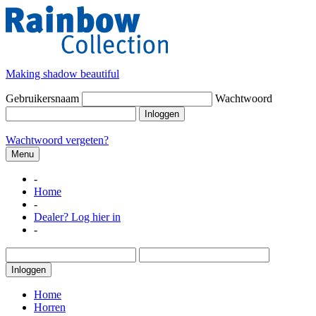
Making shadow beautiful
Gebruikersnaam
Wachtwoord
Inloggen
Wachtwoord vergeten?
Menu
-
Home
-
Dealer? Log hier in
-
Inloggen
Home
Horren