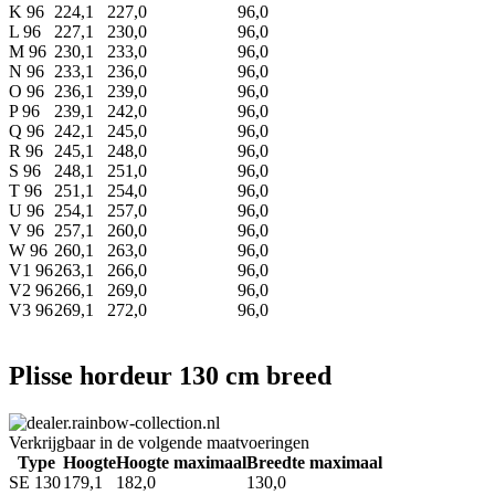
K 96
224,1
227,0
96,0
L 96
227,1
230,0
96,0
M 96
230,1
233,0
96,0
N 96
233,1
236,0
96,0
O 96
236,1
239,0
96,0
P 96
239,1
242,0
96,0
Q 96
242,1
245,0
96,0
R 96
245,1
248,0
96,0
S 96
248,1
251,0
96,0
T 96
251,1
254,0
96,0
U 96
254,1
257,0
96,0
V 96
257,1
260,0
96,0
W 96
260,1
263,0
96,0
V1 96
263,1
266,0
96,0
V2 96
266,1
269,0
96,0
V3 96
269,1
272,0
96,0
Plisse hordeur 130 cm breed
Verkrijgbaar in de volgende maatvoeringen
Type
Hoogte
Hoogte maximaal
Breedte maximaal
SE 130
179,1
182,0
130,0