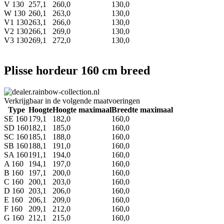
V 130
257,1
260,0
130,0
W 130
260,1
263,0
130,0
V1 130
263,1
266,0
130,0
V2 130
266,1
269,0
130,0
V3 130
269,1
272,0
130,0
Plisse hordeur 160 cm breed
Verkrijgbaar in de volgende maatvoeringen
Type
Hoogte
Hoogte maximaal
Breedte maximaal
SE 160
179,1
182,0
160,0
SD 160
182,1
185,0
160,0
SC 160
185,1
188,0
160,0
SB 160
188,1
191,0
160,0
SA 160
191,1
194,0
160,0
A 160
194,1
197,0
160,0
B 160
197,1
200,0
160,0
C 160
200,1
203,0
160,0
D 160
203,1
206,0
160,0
E 160
206,1
209,0
160,0
F 160
209,1
212,0
160,0
G 160
212,1
215,0
160,0