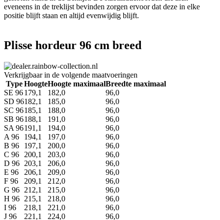
eveneens in de treklijst bevinden zorgen ervoor dat deze in elke
positie blijft staan en altijd evenwijdig blijft.
Plisse hordeur 96 cm breed
Verkrijgbaar in de volgende maatvoeringen
Type
Hoogte
Hoogte maximaal
Breedte maximaal
SE 96
179,1
182,0
96,0
SD 96
182,1
185,0
96,0
SC 96
185,1
188,0
96,0
SB 96
188,1
191,0
96,0
SA 96
191,1
194,0
96,0
A 96
194,1
197,0
96,0
B 96
197,1
200,0
96,0
C 96
200,1
203,0
96,0
D 96
203,1
206,0
96,0
E 96
206,1
209,0
96,0
F 96
209,1
212,0
96,0
G 96
212,1
215,0
96,0
H 96
215,1
218,0
96,0
I 96
218,1
221,0
96,0
J 96
221,1
224,0
96,0