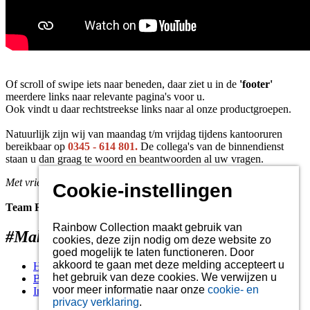
Of scroll of swipe iets naar beneden, daar ziet u in de
'footer'
meerdere links naar relevante pagina's voor u.
Ook vindt u daar rechtstreekse links naar al onze productgroepen.
Natuurlijk zijn wij van maandag t/m vrijdag tijdens kantooruren
bereikbaar op
0345 - 614 801.
De collega's van de binnendienst
staan u dan graag te woord en beantwoorden al uw vragen.
Met vriendelijke groet,
Cookie-instellingen
Team Rainbowsol
Rainbow Collection maakt gebruik van
#MakingShadowBeautiful
cookies, deze zijn nodig om deze website zo
goed mogelijk te laten functioneren. Door
akkoord te gaan met deze melding accepteert u
Home
het gebruik van deze cookies. We verwijzen u
Brochures
voor meer informatie naar onze
cookie- en
Informatie over de geconfectioneerde doeken
privacy verklaring
.