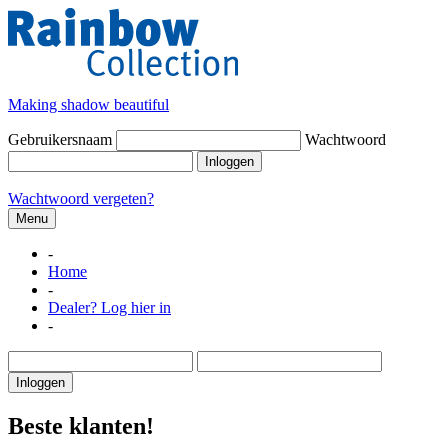
Making shadow beautiful
Gebruikersnaam
Wachtwoord
Inloggen
Wachtwoord vergeten?
Menu
-
Home
-
Dealer? Log hier in
-
Inloggen
Beste klanten!